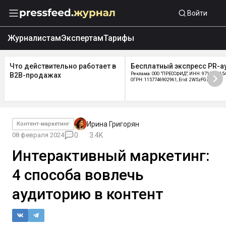
Войти
Журналистам
Экспертам
Тарифы
Что действительно работает в
Бесплатный экспресс PR-а
B2B-продажах
Реклама: ООО "ПРЕССФИД", ИНН: 9715219654
ОГРН: 1157746902961, Erid: 2W5zFGDycPz
Ирина Григорян
Контент-маркетинг
08 февраля 2024
0
3.4K
Интерактивный маркетинг:
4 способа вовлечь
аудиторию в контент