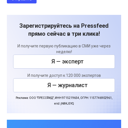
Зарегистрируйтесь на Pressfeed
прямо сейчас в три клика!
И получите первую публикацию в СМИ уже через
неделю!
Я — эксперт
И получите доступ к 120 000 экспертов
Я — журналист
Реклама: ООО "ПРЕССФИД", ИНН 9715219654, ОГРН: 1157746902961,
erid: jN8KJ5YQ