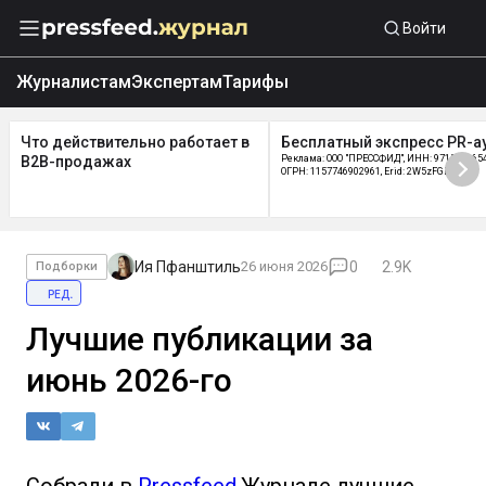
Войти
Журналистам
Экспертам
Тарифы
Что действительно работает в
Бесплатный экспресс PR-а
B2B-продажах
Реклама: ООО "ПРЕССФИД", ИНН: 9715219654
ОГРН: 1157746902961, Erid: 2W5zFGDycPz
Ия Пфанштиль
26 июня 2026
0
2.9K
Подборки
ред.
Лучшие публикации за
июнь 2026-го