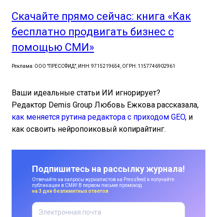
Скачайте прямо сейчас: книга «Как
бесплатно продвигать бизнес с
помощью СМИ»
Реклама: ООО "ПРЕССФИД", ИНН: 9715219654, ОГРН: 1157746902961
Ваши идеальные статьи ИИ игнорирует?
Редактор Demis Group Любовь Ежкова рассказала,
как меняется рутина редактора с приходом GEO
, и
как освоить нейропоиковый копирайтинг.
Подпишитесь на рассылку журнала!
Отвечайте на запросы журналистов на Pressfeed и получайте
публикации в СМИ! В первом письме промокод
на 3 дня безлимитных ответов