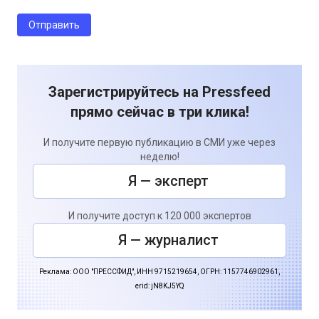
Зарегистрируйтесь на Pressfeed
прямо сейчас в три клика!
И получите первую публикацию в СМИ уже через
неделю!
Я — эксперт
И получите доступ к 120 000 экспертов
Я — журналист
Реклама: ООО "ПРЕССФИД", ИНН 9715219654, ОГРН: 1157746902961,
erid: jN8KJ5YQ