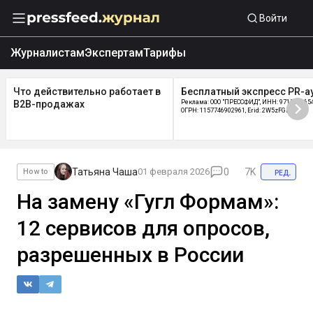
Войти
Журналистам
Экспертам
Тарифы
Что действительно работает в
Бесплатный экспресс PR-а
B2B-продажах
Реклама: ООО "ПРЕССФИД", ИНН: 9715219654
ОГРН: 1157746902961, Erid: 2W5zFGDycPz
Татьяна Чаша
01 февраля 2026
0
7K
ред.
How to
На замену «Гугл Формам»:
12 сервисов для опросов,
разрешенных в России