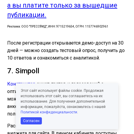
а вы платите только за вышедшие
публикации.
Реклама: ООО "ПРЕССФИД", ИНН: 9715219654, ОГРН: 1157746902961
После регистрации открывается демо-доступ на 30
дней — можно создать тестовый опрос, получить до
10 ответов и ознакомиться с аналитикой.
7. Simpoll
Конструктор
анкет, тестов и голосований с
оптимальным набором функций. Создать форму
Этот сайт использует файлы cookie. Продолжая
использовать этот сайт, вы соглашаетесь на их
можно с нуля или по одному из 6 шаблонов для
использование. Для получения дополнительной
анкет, при этом подключать к работе других
информации, пожалуйста, ознакомьтесь с нашей
Политикой конфиденциальности
.
пользователей.
Согласен
Распространяйте опрос с помощью ссылки или
виджета для сайта. В личном кабинете доступны