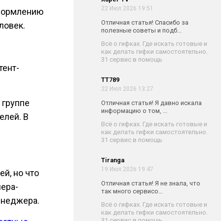
22 Июл 2026 19:51
оформлению
Отличная статья! Спасибо за
ловек.
полезные советы и подб...
Всё о гифках. Где искать готовые и
как делать гифки самостоятельно.
31 сервис в помощь
тент-
TT789
22 Июл 2026 13:27
 группе
Отличная статья! Я давно искала
информацию о том, ...
елей. В
Всё о гифках. Где искать готовые и
как делать гифки самостоятельно.
31 сервис в помощь
Tiranga
19 Июл 2026 19:47
й, но что
Отличная статья! Я не знала, что
нера-
так много сервисо...
енеджера.
Всё о гифках. Где искать готовые и
как делать гифки самостоятельно.
31 сервис в помощь