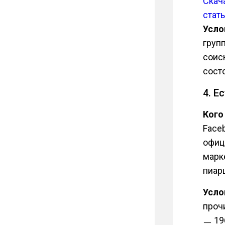
Скач
стат
Усло
груп
соис
состо
4. Е
Кого
Face
офиц
марк
пиар
Усло
проч
ㅡ 19