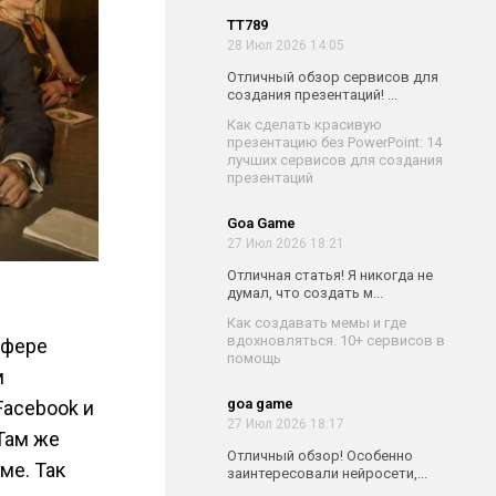
TT789
28 Июл 2026 14:05
Отличный обзор сервисов для
создания презентаций! ...
Как сделать красивую
презентацию без PowerPoint: 14
лучших сервисов для создания
презентаций
Goa Game
27 Июл 2026 18:21
Отличная статья! Я никогда не
думал, что создать м...
Как создавать мемы и где
вдохновляться. 10+ сервисов в
сфере
помощь
м
goa game
Facebook и
27 Июл 2026 18:17
 Там же
Отличный обзор! Особенно
ме. Так
заинтересовали нейросети,...