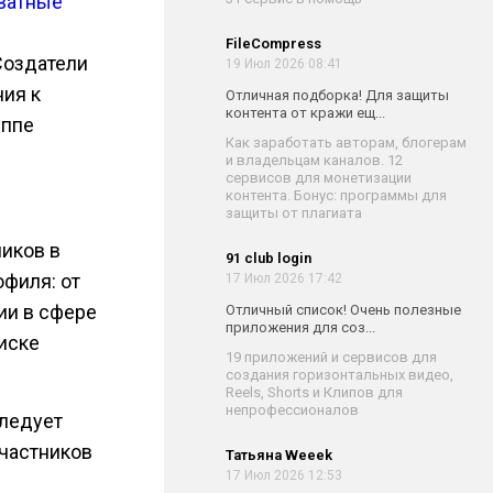
хватные
FileCompress
Создатели
19 Июл 2026 08:41
ния к
Отличная подборка! Для защиты
контента от кражи ещ...
уппе
Как заработать авторам, блогерам
и владельцам каналов. 12
сервисов для монетизации
контента. Бонус: программы для
защиты от плагиата
ников в
91 club login
офиля: от
17 Июл 2026 17:42
ии в сфере
Отличный список! Очень полезные
приложения для соз...
иске
19 приложений и сервисов для
создания горизонтальных видео,
Reels, Shorts и Клипов для
непрофессионалов
следует
участников
Татьяна Weeek
17 Июл 2026 12:53