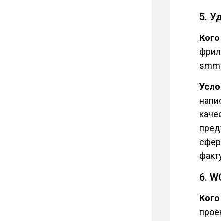
5. У
Кого
фрил
smm-
Усло
напи
каче
пред
сфере
факту
6. 
Кого
прое