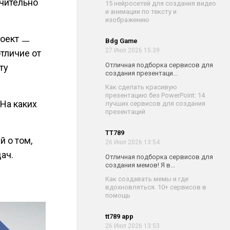
чительно
15 нейросетей для создания видео
и анимации по тексту и
изображению
роект ㅡ
Bdg Game
27 Июл 2026 15:39
отличие от
Отличная подборка сервисов для
ту
создания презентаци...
Как сделать красивую
презентацию без PowerPoint: 14
 На каких
лучших сервисов для создания
презентаций
TT789
й о том,
26 Июл 2026 13:54
ач.
Отличная подборка сервисов для
создания мемов! Я в...
Как создавать мемы и где
вдохновляться. 10+ сервисов в
помощь
tt789 app
26 Июл 2026 13:53