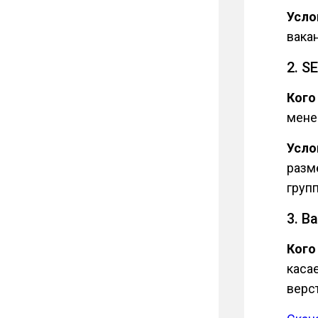
Усло
вака
2. S
Кого
мене
Усло
разме
групп
3. В
Кого
каса
верс