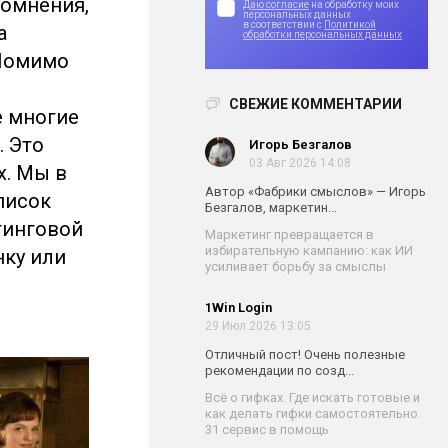
сомнения,
Даю согласие
на обработку моих
персональных данных
в соответствии с
Политикой
а
обработки персональных данных
 Помимо
СВЕЖИЕ КОММЕНТАРИИ
е многие
. Это
Игорь Безгалов
03 Авг 2026 14:08
х. Мы в
Автор «Фабрики смыслов» — Игорь
писок
Безгалов, маркетин...
тинговой
Маркетинг превращается в
избирательную кампанию: как ИИ
нку или
усиливает борьбу за смыслы
1Win Login
29 Июл 2026 13:05
Отличный пост! Очень полезные
рекомендации по созд...
Всё о гифках. Где искать готовые и
как делать гифки самостоятельно.
31 сервис в помощь