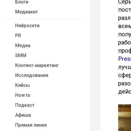
Серь
Блоги
пост
Медиакит
разл
всем
Нейросети
попу
PR
рабо
Медиа
проф
SMM
Pres
Контент-маркетинг
лучш
сфер
Исследования
разо
Кейсы
дейс
How to
Подкаст
Афиша
Прямая линия