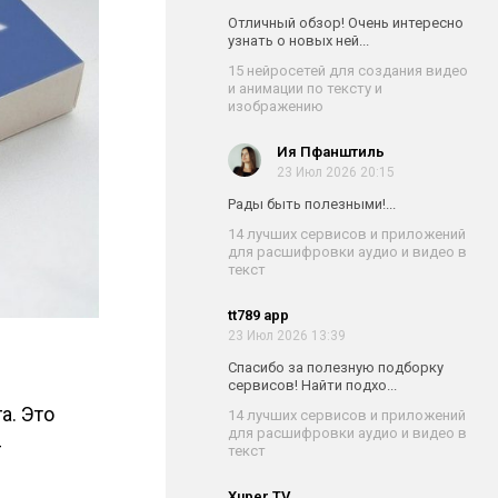
Отличный обзор! Очень интересно
узнать о новых ней...
15 нейросетей для создания видео
и анимации по тексту и
изображению
Ия Пфанштиль
23 Июл 2026 20:15
Рады быть полезными!...
14 лучших сервисов и приложений
для расшифровки аудио и видео в
текст
tt789 app
23 Июл 2026 13:39
Спасибо за полезную подборку
сервисов! Найти подхо...
а. Это
14 лучших сервисов и приложений
для расшифровки аудио и видео в
-
текст
Xuper TV