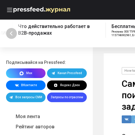
Что действительно работает в
Бесплатный эк
B2B-продажах
Реклама: ООО "ПРЕССФИД", 
1157746902961, Erid: 2W5z
Подписывайся на Pressfeed:
How t
Max
Канал Pressfeed
Са
ВКонтакте
Яндекс Дзен
по
Все запросы СМИ
Запросы по отраслям
за
Моя лента
Рейтинг авторов