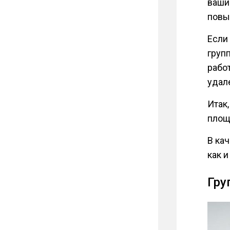
ваши
повы
Если
групп
рабо
удал
Итак
площ
В ка
как 
Гру