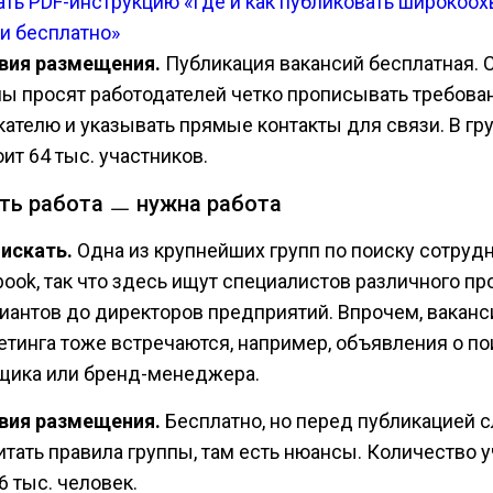
ать PDF-инструкцию «Где и как публиковать широкоо
ьи бесплатно»
вия размещения.
Публикация вакансий бесплатная. 
пы просят работодателей четко прописывать требова
кателю и указывать прямые контакты для связи. В гр
ит 64 тыс. участников.
сть работа ㅡ нужна работа
 искать.
Одна из крупнейших групп по поиску сотруд
book, так что здесь ищут специалистов различного пр
иантов до директоров предприятий. Впрочем, ваканс
етинга тоже встречаются, например, объявления о по
щика или бренд-менеджера.
вия размещения.
Бесплатно, но перед публикацией 
итать правила группы, там есть нюансы. Количество 
6 тыс. человек.