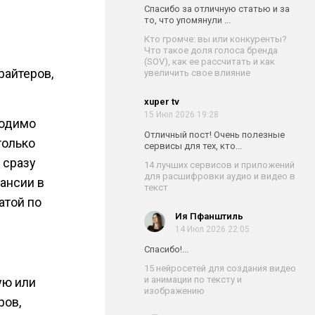
Спасибо за отличную статью и за
то, что упомянули ...
Кто громче: вы или конкуренты?
Что такое доля голоса бренда
(SOV), как ее рассчитать и как
райтеров,
увеличить свое влияние
xuper tv
15 Июл 2026 19:28
ходимо
Отличный пост! Очень полезные
только
сервисы для тех, кто...
 сразу
14 лучших сервисов и приложений
для расшифровки аудио и видео в
ансии в
текст
атой по
Ия Пфанштиль
14 Июл 2026 22:05
Спасибо!...
15 нейросетей для создания видео
и анимации по тексту и
ую или
изображению
ров,