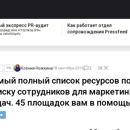
спресс PR-аудит
Как работает отдел
ИНН: 9715219654, ОГРН:
сопровождения Pressfeed
FGDycPz
Ксения Ножкина
18 сентября 2019
2
38.7K
o
PR
мый полный список ресурсов п
иску сотрудников для маркети
дач. 45 площадок вам в помощ