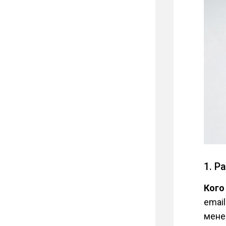
1. Р
Кого
emai
мене