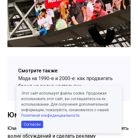
Смотрите также:
Мода на 1990-е и 2000-е: как продвигать
бренд на волне ностальгии
Этот сайт использует файлы cookie. Продолжая
использовать этот сайт, вы соглашаетесь на их
использование. Для получения дополнительной
информации, пожалуйста, ознакомьтесь с нашей
Юмор и провокации
Политикой конфиденциальности
.
Согласен
Юмор помогает «расшевелить» аудиторию, поднять
волну обсуждений и сделать рекламу