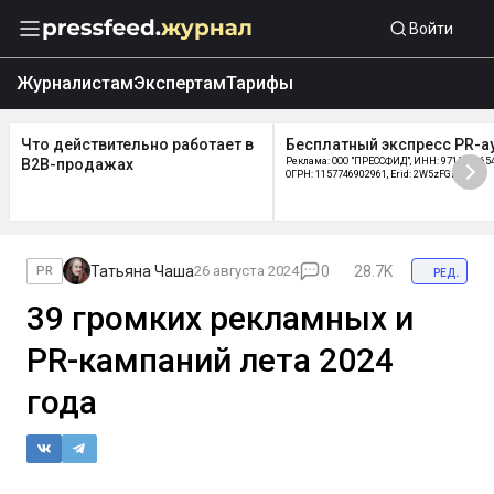
Войти
Журналистам
Экспертам
Тарифы
Что действительно работает в
Бесплатный экспресс PR-а
B2B-продажах
Реклама: ООО "ПРЕССФИД", ИНН: 9715219654
ОГРН: 1157746902961, Erid: 2W5zFGDycPz
Татьяна Чаша
26 августа 2024
0
28.7K
ред.
PR
39 громких рекламных и
PR-кампаний лета 2024
года