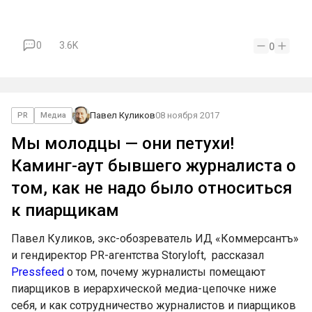
0
3.6K
0
Павел Куликов
08 ноября 2017
PR
Медиа
Мы молодцы — они петухи!
Каминг-аут бывшего журналиста о
том, как не надо было относиться
к пиарщикам
Павел Куликов, экс-обозреватель ИД «Коммерсантъ»
и гендиректор PR-агентства Storyloft, расcказал
Pressfeed
о том, почему журналисты помещают
пиарщиков в иерархической медиа-цепочке ниже
себя, и как сотрудничество журналистов и пиарщиков