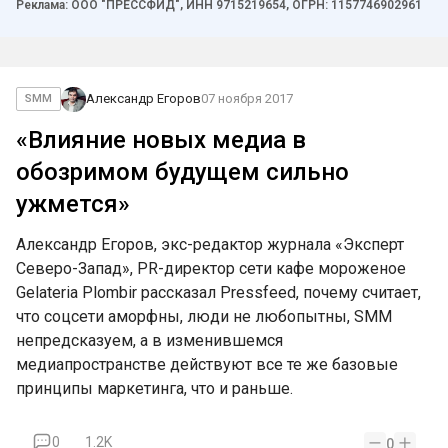
Реклама: ООО "ПРЕССФИД", ИНН 9715219654, ОГРН: 1157746902961
Александр Егоров
07 ноября 2017
SMM
«Влияние новых медиа в
обозримом будущем сильно
ужмется»
Александр Егоров, экс-редактор журнала «Эксперт
Северо-Запад», PR-директор сети кафе мороженое
Gelateria Plombir рассказал Pressfeed, почему считает,
что соцсети аморфны, люди не любопытны, SMM
непредсказуем, а в изменившемся
медиапространстве действуют все те же базовые
принципы маркетинга, что и раньше.
0
1.2K
0