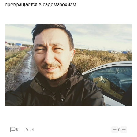
превращается в садомазохизм.
0
9.5K
0