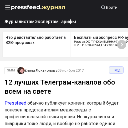
Войти
Журналистам
Экспертам
Тарифы
Что действительно работает в
Бесплатный экспресс PR-а
B2B-продажах
Реклама: ООО "ПРЕССФИД", ИНН: 9715219654
ОГРН: 1157746902961, Erid: 2W5zFGDycPz
ред.
Елена Локтионова
09 ноября 2017
SMM
12 лучших Телеграм-каналов обо
всем на свете
Pressfeed
обычно публикует контент, который будет
полезен представителям медиасреды с
профессиональной точки зрения. Но журналисты и
пиарщики тоже люди, и вообще не работой единой