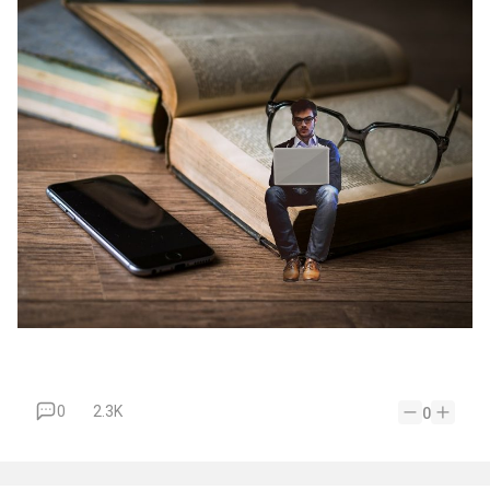
0
2.3K
0