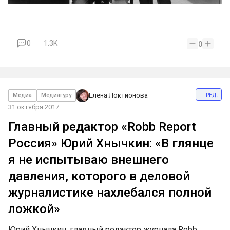
0
1.3K
0
ред.
Елена Локтионова
Медиа
Медиагуру
31 октября 2017
Главный редактор «Robb Report
Россия» Юрий Хнычкин: «В глянце
я не испытываю внешнего
давления, которого в деловой
журналистике нахлебался полной
ложкой»
Юрий Хнычкин, главный редактор журнала Robb