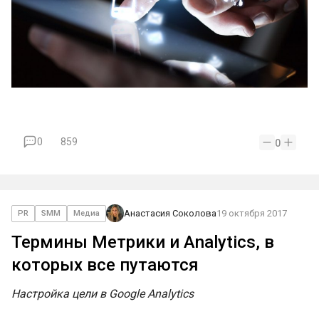
0
859
0
Анастасия Соколова
19 октября 2017
PR
SMM
Медиа
Термины Метрики и Analytics, в
которых все путаются
Настройка цели в Google Analytics