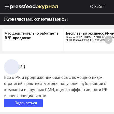
Войти
Журналистам
Экспертам
Тарифы
Что действительно работает в
Бесплатный экспресс PR-а
B2B-продажах
Реклама: ООО "ПРЕССФИД", ИНН: 9715219654
ОГРН: 1157746902961, Erid: 2W5zFGDycPz
PR
Все о PR и продвижении бизнеса с помощью пиар-
стратегий: практики, методы получения публикаций о
компании в крупных СМИ, оценка эффективности PR
и поиск специалистов.
Подписаться