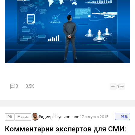
0
3.5K
0
ред.
Радмир Науширванов
17 августа 2015
PR
Медиа
Комментарии экспертов для СМИ: