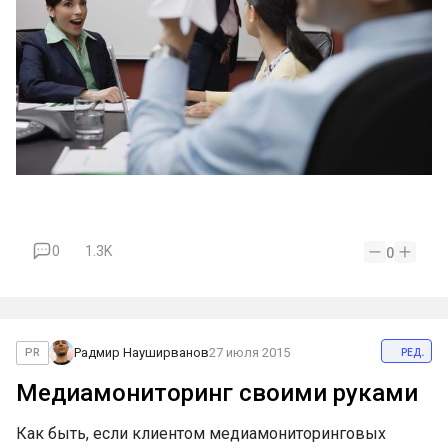
0
1.3K
0
ред.
Радмир Науширванов
27 июля 2015
PR
Медиамониторинг своими руками
Как быть, если клиентом медиамониторинговых