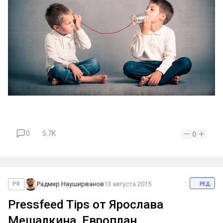
0
5.7K
0
ред.
Радмир Науширванов
13 августа 2015
PR
Pressfeed Tips от Ярослава
Мешалкина, Европлан