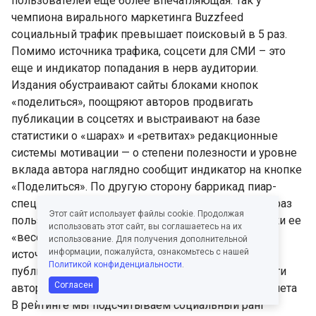
пользователей еще более впечатляющая. Так у
чемпиона вирального маркетинга Buzzfeed
cоциальный трафик превышает поисковый в 5 раз.
Помимо источника трафика, соцсети для СМИ – это
еще и индикатор попадания в нерв аудитории.
Издания обустраивают сайты блоками кнопок
«поделиться», поощряют авторов продвигать
публикации в соцсетях и выстраивают на базе
статистики о «шарах» и «ретвитах» редакционные
системы мотивации — о степени полезности и уровне
вклада автора наглядно сообщит индикатор на кнопке
«Поделиться». По другую сторону баррикад пиар-
специалисты используют данные о том, сколько раз
Этот сайт использует файлы cookie. Продолжая
пользователи поделились публикацией для оценки ее
использовать этот сайт, вы соглашаетесь на их
«весомости». Мы решили помочь редакциям и
использование. Для получения дополнительной
информации, пожалуйста, ознакомьтесь с нашей
источникам отслеживать «социальный вес»
Политикой конфиденциальности
.
публикаций. И представляем рейтинг популярности
Согласен
авторов и публикаций в соцсетях. Правила пересчета
В рейтинге мы подсчитываем социальный ранг