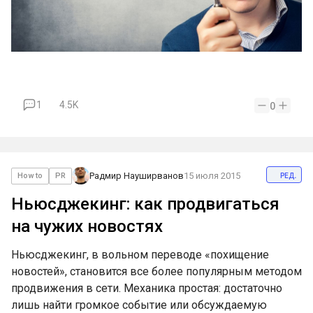
1
4.5K
0
ред.
Радмир Науширванов
15 июля 2015
How to
PR
Ньюсджекинг: как продвигаться
на чужих новостях
Ньюсджекинг, в вольном переводе «похищение
новостей», становится все более популярным методом
продвижения в сети. Механика простая: достаточно
лишь найти громкое событие или обсуждаемую