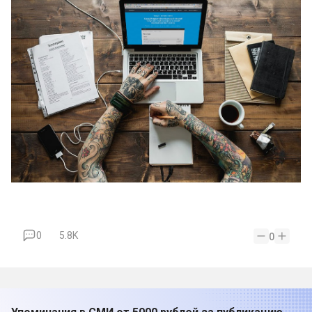
0
5.8K
0