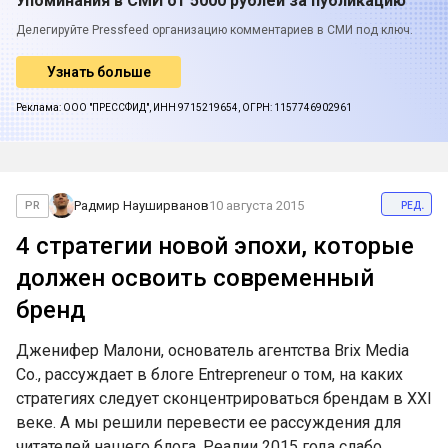
Упоминания в СМИ от 5000 рублей за публикацию
Делегируйте Pressfeed организацию комментариев в СМИ под ключ.
Узнать больше
Реклама: ООО "ПРЕССФИД", ИНН 9715219654, ОГРН: 1157746902961
ред.
Радмир Науширванов
10 августа 2015
PR
4 стратегии новой эпохи, которые
должен освоить современный
бренд
Дженифер Малони, основатель агентства Brix Media
Co., рассуждает в блоге Entrepreneur о том, на каких
стратегиях следует сконцентрироваться брендам в XXI
веке. А мы решили перевести ее рассуждения для
читателей нашего блога. Реалии 2015 года слабо